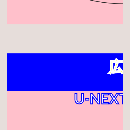
広
U-NEXT