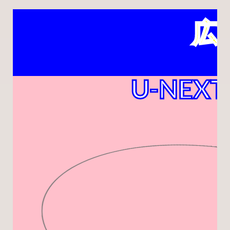
広
U-NEXT
ちゃんみな『AREA OF D