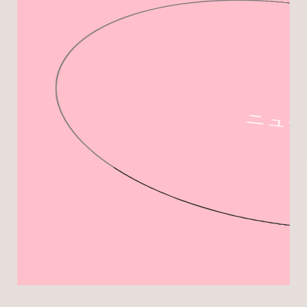
ちゃんみな『AREA OF D
ニュー