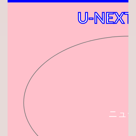
U-NEXT
FRUITS ZIPPER 4TH 
TOUR 「DREAM
ニュー