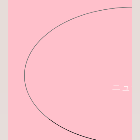
FRUITS ZIPPER 4TH 
TOUR 「DREAM
ニュー