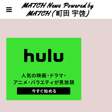
MATCH News Powered by
HOME
MATCH ( 町田 宇啓)
ABOUT
PRESS
CONTACT