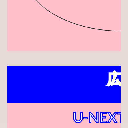
広
U-NEXT